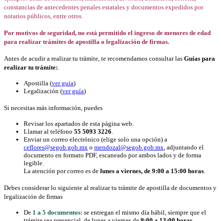
constancias de antecedentes penales estatales y documentos expedidos por
notarios públicos, entre otros.
Por motivos de seguridad, no está permitido el ingreso de menores de edad
para realizar trámites de apostilla o legalización de firmas.
Antes de acudir a realizar tu trámite, te recomendamos consultar las
Guías para
realizar tu trámite:
.
Apostilla (
ver guía
)
Legalización (
ver guía
)
Si necesitas más información, puedes
Revisar los apartados de esta página web.
Llamar al teléfono
55 5093 3226
.
Enviar un correo electrónico (elige solo una opción) a
ceflores@segob.gob.mx
o
mendozal@segob.gob.mx
, adjuntando el
documento en formato PDF, escaneado por ambos lados y de forma
legible.
La atención por correo es de
lunes a viernes, de 9:00 a 15:00 horas
.
Debes considerar lo siguiente al realizar tu trámite de apostilla de documentos y
legalización de firmas
De
1 a 5 documentos:
se entregan el mismo día hábil, siempre que el
trámite sea presencial, de lunes a viernes de
9:00 a 13:00 horas
.