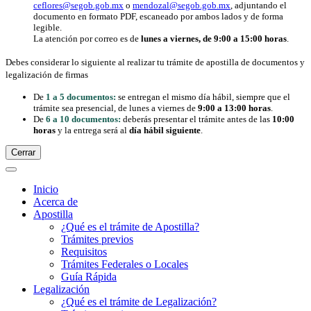
ceflores@segob.gob.mx
o
mendozal@segob.gob.mx
, adjuntando el
documento en formato PDF, escaneado por ambos lados y de forma
legible.
La atención por correo es de
lunes a viernes, de 9:00 a 15:00 horas
.
Debes considerar lo siguiente al realizar tu trámite de apostilla de documentos y
legalización de firmas
De
1 a 5 documentos:
se entregan el mismo día hábil, siempre que el
trámite sea presencial, de lunes a viernes de
9:00 a 13:00 horas
.
De
6 a 10 documentos:
deberás presentar el trámite antes de las
10:00
horas
y la entrega será al
día hábil siguiente
.
Cerrar
Inicio
Acerca de
Apostilla
¿Qué es el trámite de Apostilla?
Trámites previos
Requisitos
Trámites Federales o Locales
Guía Rápida
Legalización
¿Qué es el trámite de Legalización?